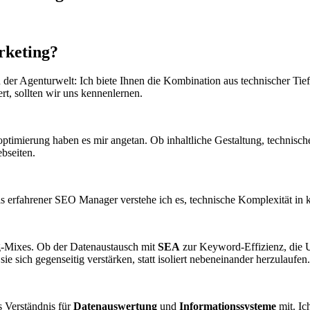
rketing?
 der Agenturwelt: Ich biete Ihnen die Kombination aus technischer Tie
ert, sollten wir uns kennenlernen.
mierung haben es mir angetan. Ob inhaltliche Gestaltung, technische 
bseiten.
ls erfahrener SEO Manager verstehe ich es, technische Komplexität in 
ng-Mixes. Ob der Datenaustausch mit
SEA
zur Keyword-Effizienz, die 
ie sich gegenseitig verstärken, statt isoliert nebeneinander herzulaufen.
 Verständnis für
Datenauswertung
und
Informationssysteme
mit. Ic